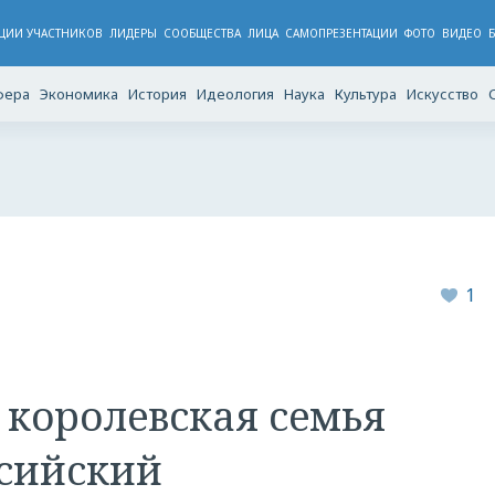
ЦИИ УЧАСТНИКОВ
ЛИДЕРЫ
CООБЩЕСТВА
ЛИЦА
САМОПРЕЗЕНТАЦИИ
ФОТО
ВИДЕО
фера
Экономика
История
Идеология
Наука
Культура
Искусство
1
королевская семья
ссийский