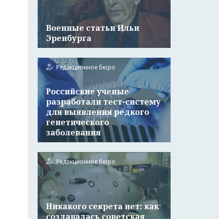
Военные статьи Ильи
Эренбурга
Редакционное бюро
Российские ученые
разработали тест-систему
для выявления редкого
генетического
заболевания
Редакционное бюро
Никакого секрета нет: как
создавалась советская