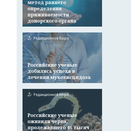
метод раннего
определения
приживаемости
донорского органа
Редакционное бюро
Российские ученые
добились успеха в
лечении муковисцидоза
Редакционное бюро
Российские ученые
оживили червя,
пролежавшего 46 тысяч