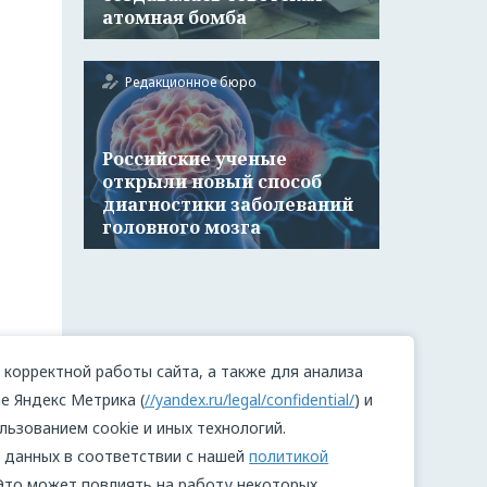
атомная бомба
Редакционное бюро
Российские ученые
открыли новый способ
диагностики заболеваний
головного мозга
корректной работы сайта, а также для анализа
е Яндекс Метрика (
//yandex.ru/legal/confidential/
) и
льзованием cookie и иных технологий.
 данных в соответствии с нашей
политикой
 Это может повлиять на работу некоторых