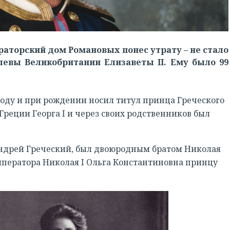
аторский дом Романовых понес утрату – не стало
евы Великобритании Елизаветы II. Ему было 99
году и при рождении носил титул принца Греческого
Греции Георга I и через своих родственников был
ндрей Греческий, был двоюродным братом Николая
императора Николая I Ольга Константиновна принцу