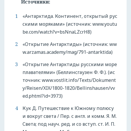
Источники:
«Антарктида. Континент, открытый рус
скими моряками» (источник: www.youtu
be.com/watch?v=bsNnaLZcrH8)
«Открытие Антарктиды» (источник: ww
w.arzamas.academy/mag/791-antarktida)
«Открытие Антарктиды русскими море
плавателями» (Беллинсгаузен Ф. Ф.). (ис
точник: www.vostlit.info/Texts/Dokument
y/Reisen/XIX/1800-1820/Bellinshausen/vv
ed.phtml?id=3973)
Кук Д. Путешествие к Южному полюсу
и вокруг света / Пер. с англ. и комм. Я. М.
Света; под науч. ред. и со вступ. ст. И. П.