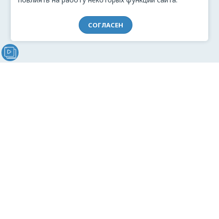
СОГЛАСЕН
Видеообращение директора Проекта "МЫ" Анжелики
Перовой (Войкиной)
О проекте
Видеоблог
Связь с командой
Реклама
Документация
Согласие на обработку персональных данных