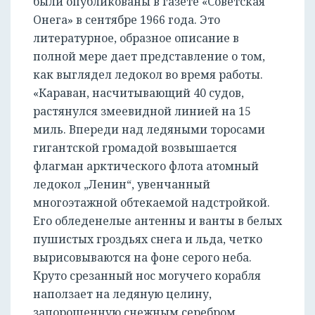
были опубликованы в газете «Советская
Онега» в сентябре 1966 года. Это
литературное, образное описание в
полной мере дает представление о том,
как выглядел ледокол во время работы.
«Караван, насчитывающий 40 судов,
растянулся змеевидной линией на 15
миль. Впереди над ледяными торосами
гигантской громадой возвышается
флагман арктического флота атомный
ледокол „Ленин“, увенчанный
многоэтажной обтекаемой надстройкой.
Его обледенелые антенны и ванты в белых
пушистых гроздьях снега и льда, четко
вырисовываются на фоне серого неба.
Круто срезанный нос могучего корабля
наползает на ледяную целину,
запорошенную снежным серебром.