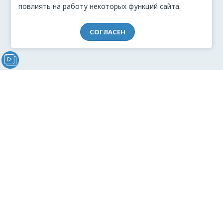
повлиять на работу некоторых функций сайта.
СОГЛАСЕН
Видеообращение директора Проекта "МЫ" Анжелики
Перовой (Войкиной)
О проекте
Видеоблог
Связь с командой
Реклама
Документация