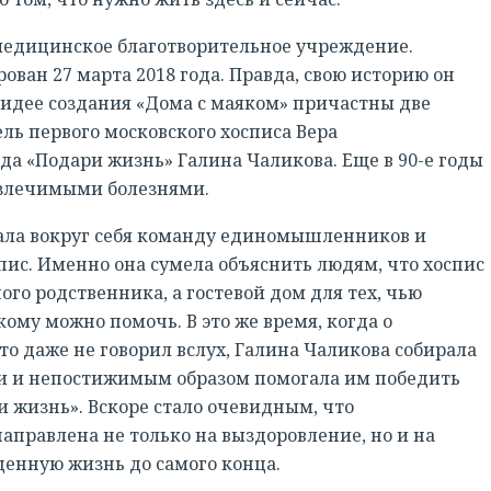
 медицинское благотворительное учреждение.
ван 27 марта 2018 года. Правда, свою историю он
К идее создания «Дома с маяком» причастны две
ь первого московского хосписа Вера
а «Подари жизнь» Галина Чаликова. Еще в 90-е годы
излечимыми болезнями.
ала вокруг себя команду единомышленников и
ис. Именно она сумела объяснить людям, что хоспис
ого родственника, а гостевой дом для тех, чью
 кому можно помочь. В это же время, когда о
то даже не говорил вслух, Галина Чаликова собирала
ги и непостижимым образом помогала им победить
и жизнь». Вскоре стало очевидным, что
аправлена не только на выздоровление, но и на
ценную жизнь до самого конца.