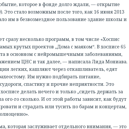
событие, которое в фонде долго ждали, — открытие
). Это стало возможным после того, как 16 июня 2013
ало им в безвозмездное пользование здание школы и
ет сразу несколько программ, в том числе «Хоспис
амых крутых проектов „Дома с маяком“. В хосписе 65
ебята в основном с нейромышечными заболеваниями,
ажением ЦНС и так далее, — написала Лида Мониава.
яции легких, кашляют через откашливатель, едят
рахеостому. Им нужно подбирать питание,
судороги, спастику и прочие неприятности. Это
 хосписе делать нечего и только „сидеть держать за
 ого-го сколько. И от этой работы зависит, как будут
овати и страдать или тусить по барам и концертам,
полноценно».
ма, которая заслуживает отдельного внимания, — это