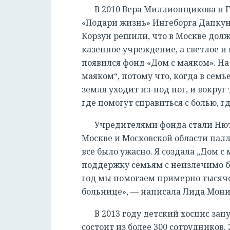
В 2010 Вера Миллионщикова и Г
«Подари жизнь» Ингеборга Дапкун
Корзун решили, что в Москве долж
казенное учреждение, а светлое и 
появился фонд «Дом с маяком». На
маяком“, потому что, когда в семь
земля уходит из-под ног, и вокруг
где помогут справиться с болью, г
Учредителями фонда стали Нюта
Москве и Московской области пал
все было ужасно. Я создала „Дом с
поддержку семьям с неизлечимо б
год мы помогаем примерно тысяче 
больнице», — написала Лида Мониа
В 2013 году детский хоспис зап
состоит из более 300 сотрудников.