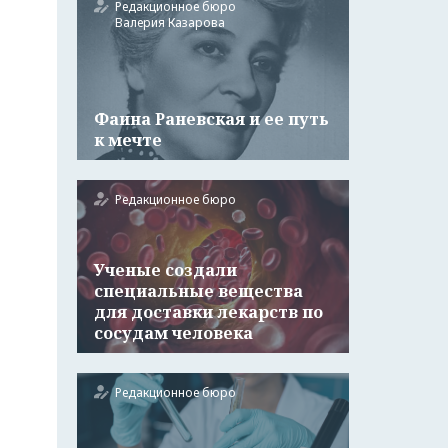
Редакционное бюро
Валерия Казарова
Фаина Раневская и ее путь
к мечте
Редакционное бюро
Ученые создали
специальные вещества
для доставки лекарств по
сосудам человека
Редакционное бюро