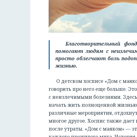
Благотворительный фон
помогают людям с неизлечим
просто облегчают боль подо
жизнью.
О детском хосписе «Дом с маяк
говорить про него еще больше. Это
с неизлечимыми болезнями. Здесь
начать жить полноценной жизнью
различные мероприятия, отдохнуть
многое другое. Хоспис также дае
после утраты. «Дом с маяком» — эт
каждого прожитого мига. История о