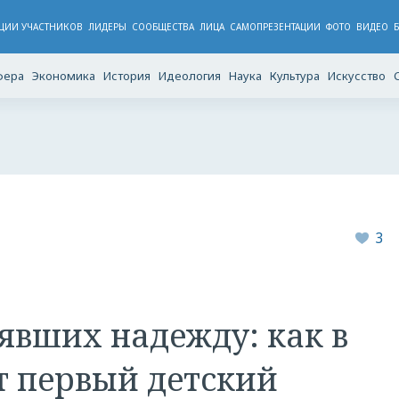
ЦИИ УЧАСТНИКОВ
ЛИДЕРЫ
CООБЩЕСТВА
ЛИЦА
САМОПРЕЗЕНТАЦИИ
ФОТО
ВИДЕО
фера
Экономика
История
Идеология
Наука
Культура
Искусство
3
явших надежду: как в
т первый детский