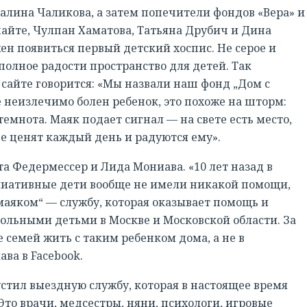
алина Чаликова, а затем попечители фондов «Вера» и
айте, Чулпан Хаматова, Татьяна Друбич и Дина
ен появиться первый детский хоспис. Не серое и
полное радости пространство для детей. Так
 сайте говорится: «Мы назвали наш фонд „Дом с
е неизлечимо болен ребенок, это похоже на шторм:
 темнота. Маяк подает сигнал — на свете есть место,
де ценят каждый день и радуются ему».
 Федермессер и Лида Мониава. «10 лет назад в
лиативные дети вообще не имели никакой помощи,
 маяком“ — службу, которая оказывает помощь и
ольными детьми в Москве и Московской области. За
семей жить с таким ребенком дома, а не в
ва в Facebook.
устил выездную службу, которая в настоящее время
 Это врачи, медсестры, няни, психологи, игровые