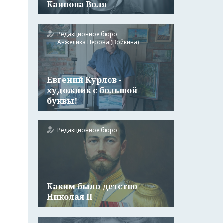
Каинова Воля
Редакционное бюро
Анжелика Перова (Войкина)
Евгений Курлов -
художник с большой
буквы!
Редакционное бюро
Каким было детство
Николая II