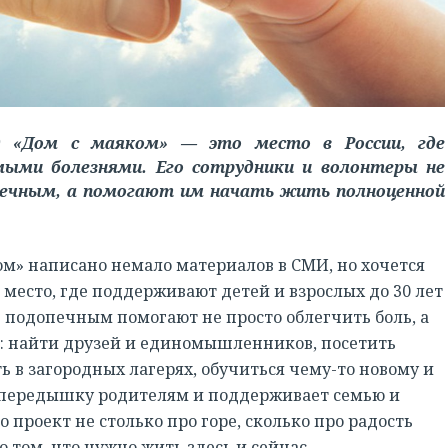
д «Дом с маяком» — это место в России, где
ыми болезнями. Его сотрудники и волонтеры не
печным, а помогают им начать жить полноценной
ом» написано немало материалов в СМИ, но хочется
 место, где поддерживают детей и взрослых до 30 лет
 подопечным помогают не просто облегчить боль, а
: найти друзей и единомышленников, посетить
 в загородных лагерях, обучиться чему-то новому и
т передышку родителям и поддерживает семью и
о проект не столько про горе, сколько про радость
 том, что нужно жить здесь и сейчас.