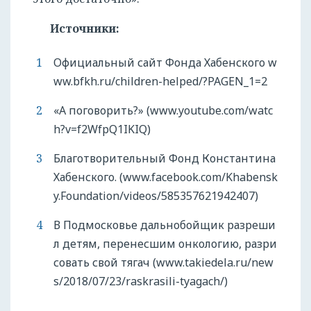
Источники:
Официальный сайт Фонда Хабенского w
ww.bfkh.ru/children-helped/?PAGEN_1=2
«А поговорить?» (www.youtube.com/watc
h?v=f2WfpQ1IKIQ)
Благотворительный Фонд Константина
Хабенского. (www.facebook.com/Khabensk
y.Foundation/videos/585357621942407)
В Подмосковье дальнобойщик разреши
л детям, перенесшим онкологию, разри
совать свой тягач (www.takiedela.ru/new
s/2018/07/23/raskrasili-tyagach/)