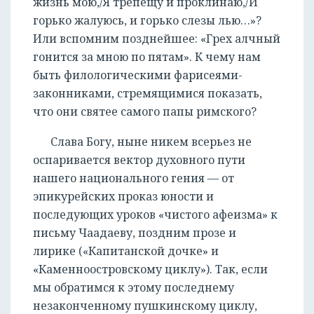
жизнь мою,/Я трепещу и проклинаю,/И
горько жалуюсь, и горько слезы лью…»?
Или вспомним позднейшее: «Грех алчный
гонится за мною по пятам». К чему нам
быть филологическими фарисеями-
законниками, стремящимися показать,
что они святее самого папы римского?
Слава Богу, ныне никем всерьез не
оспаривается вектор духовного пути
нашего национального гения — от
эпикурейских проказ юности и
последующих уроков «чистого афеизма» к
письму Чаадаеву, поздним прозе и
лирике («Капитанской дочке» и
«Каменноостровскому циклу»). Так, если
мы обратимся к этому последнему
незаконченному пушкинскому циклу,