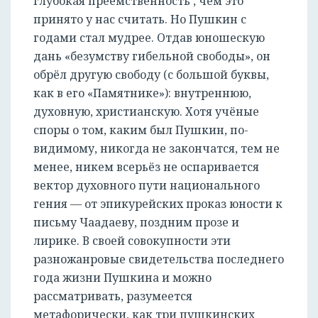
глубокая преемственность , чем это
принято у нас считать. Но Пушкин с
годами стал мудрее. Отдав юношескую
дань «безумству гибельной свободы», он
обрёл другую свободу (с большой буквы,
как в его «Памятнике»): внутреннюю,
духовную, христианскую. Хотя учёные
споры о том, каким был Пушкин, по-
видимому, никогда не закончатся, тем не
менее, никем всерьёз не оспаривается
вектор духовного пути национального
гения — от эпикурейских проказ юности к
письму Чаадаеву, поздним прозе и
лирике. В своей совокупности эти
разножанровые свидетельства последнего
года жизни Пушкина и можно
рассматривать, разумеется
метафорически, как три пушкинских