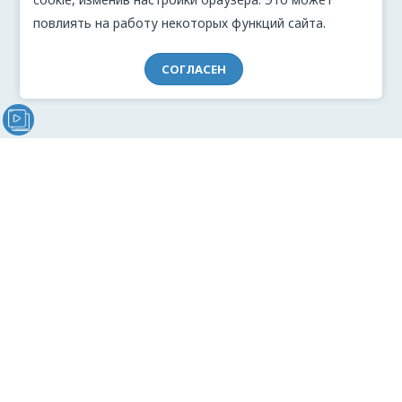
повлиять на работу некоторых функций сайта.
СОГЛАСЕН
Видеообращение директора Проекта "МЫ" Анжелики
Перовой (Войкиной)
О проекте
Видеоблог
Связь с командой
Реклама
Документация