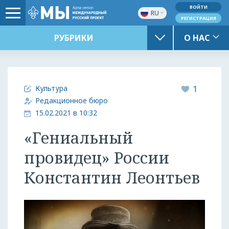
ВОЙТИ
RU
РЕГИСТРАЦИЯ
РУБРИКИ
О НАС
Культура
1
Редакционное бюро
15.02.2021 в 10:32
«Гениальный
провидец» России
Константин Леонтьев