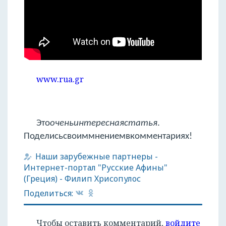
www.rua.gr
Это
очень
интересная
статья
.
Поделись
своим
мнением
в
комментариях
!
Наши зарубежные партнеры
-
Интернет-портал "Русские Афины"
(Греция)
-
Филип Хрисопулос
Поделиться:
Чтобы оставить комментарий,
войдите