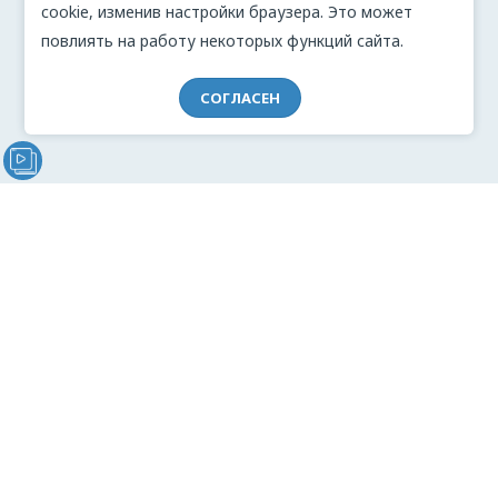
cookie, изменив настройки браузера. Это может
повлиять на работу некоторых функций сайта.
СОГЛАСЕН
Видеообращение директора Проекта "МЫ" Анжелики
Перовой (Войкиной)
О проекте
Видеоблог
Связь с командой
Реклама
Документация