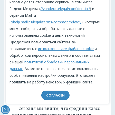
используются сторонние сервисы, в том числе
Яндекс Метрика (
//yandex.ru/legal/confidential/
) и
сервисы Mail.ru
(
//help.mail.ru/legal/terms/common/privacy
), которые
могут собирать и обрабатывать данные с
использованием cookie и иных технологий.
Продолжая пользоваться сайтом, вы
соглашаетесь с
использованием файлов cookie
и
C 1970-х установилась четкая
обработкой персональных данных в соответствии
тенденция на сокращение среднего
с нашей
политикой обработки персональных
класса. Небольшой рывок в конце 2020-х
данных
. Вы можете отказаться от использования
лишь отклонение (График 1) Диаграмма
cookie, изменив настройки браузера. Это может
2 показывает, что доля среднего класса
повлиять на работу некоторых функций сайта.
в США и Европе будет все более и более
уменьшатся, а пальму первенства
перехватывать Азия и Океания.
СОГЛАСЕН
Сегодня мы видим, что средний класс
Видеообращение директора Проекта "МЫ" Анжелики
Перовой (Войкиной)
вымирает повсеместно в экономиках,