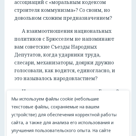
ассоциаций с «моральным кодексом
строителя коммунизма»? Со своим, но
довольном схожим предназначением?
А взаимоотношения национальных
политиков с Брюсселем не напоминают
вам советские Съезды Народных
Депутатов, когда ударники труда,
слесари, механизаторы, доярки дружно
голосовали, как водится, единогласно, и
это называлось народовластием?
Не это же сегодня мы видим в Европе?
Мы используем файлы cookie (небольшие
И, конечно, никак нельзя игнорировать
текстовые файлы, сохраняемые на вашем
главную черту. Что западный глобализм,
устройстве) для обеспечения корректной работы
что коммунизм не предполагает наличие
сайта, а также для анализа его использования и
среднего класса.
улучшения пользовательского опыта. На сайте