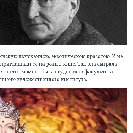
нскую изысканною, экзотическою красотою. И не
приглашали ее на роли в кино. Так она сыграла
отя на тот момент была студенткой факультета
енного художественного института.