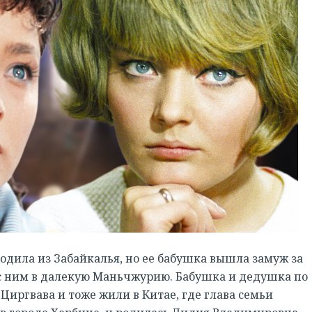
дила из Забайкалья, но ее бабушка вышла замуж за
 с ним в далекую Маньчжурию. Бабушка и дедушка по
иргвава и тоже жили в Китае, где глава семьи