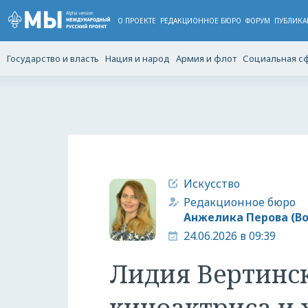
О ПРОЕКТЕ
РЕДАКЦИОННОЕ БЮРО
ФОРУМ
ПУБЛИКА
Государство и власть
Нация и народ
Армия и флот
Социальная с
Искусство
Редакционное бюро
Анжелика Перова (В
24.06.2026 в 09:39
Лидия Вертинск
киноактриса и