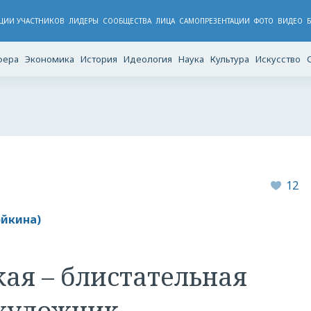
ЦИИ УЧАСТНИКОВ
ЛИДЕРЫ
CООБЩЕСТВА
ЛИЦА
САМОПРЕЗЕНТАЦИИ
ФОТО
ВИДЕО
фера
Экономика
История
Идеология
Наука
Культура
Искусство
12
ойкина)
ая – блистательная
 художник