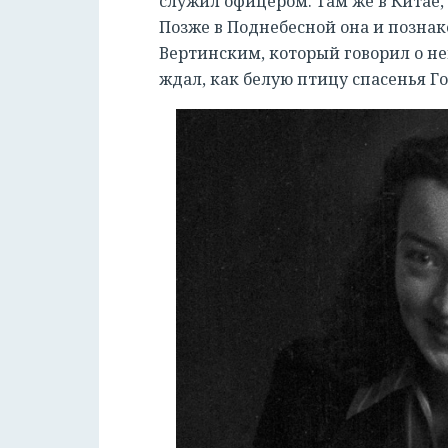
служил офицером. Там же в Китае,
Позже в Поднебесной она и позна
Вертинским, который говорил о ней 
ждал, как белую птицу спасенья Го