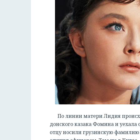
По линии матери Лидия происхо
донского казака Фомина и уехала
отцу носили грузинскую фамилию Ц