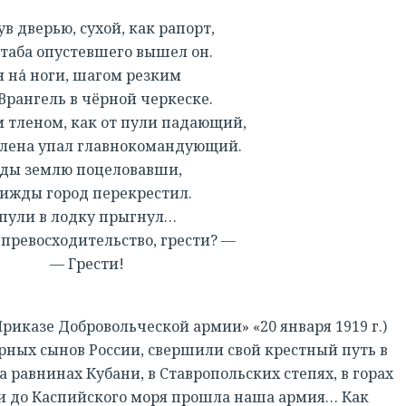
в дверью, сухой, как рапорт,
а опустевшего вышел он.
 на́ ноги, шагом резким
нгель в чёрной черкеске.
 тленом, как от пули падающий,
ена упал главнокомандующий.
ды землю поцеловавши,
ы город перекрестил.
пули в лодку прыгнул…
восходительство, грести? —
РЕГИСТРАЦИЯ
— Грести!
Приказе Добровольческой армии» «20 января 1919 г.)
ерных сынов России, свершили свой крестный путь в
а равнинах Кубани, в Ставропольских степях, в горах
и до Каспийского моря прошла наша армия… Как