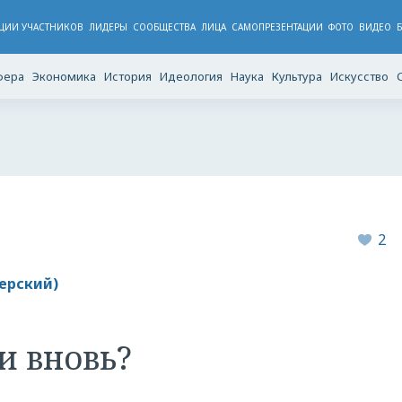
ЦИИ УЧАСТНИКОВ
ЛИДЕРЫ
CООБЩЕСТВА
ЛИЦА
САМОПРЕЗЕНТАЦИИ
ФОТО
ВИДЕО
фера
Экономика
История
Идеология
Наука
Культура
Искусство
2
ерский)
и вновь?