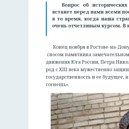
Вопрос об исторически
встанет перед нами всеми по
в то время, когда наша стра
очень отчетливым курсом. В 
Конец ноября в Ростове-на-Дон
сносом памятника замечательному
движения Юга России, Петра Нико
род c XIII века мужественно защищ
государственность и ее будущее, и
согнешь».