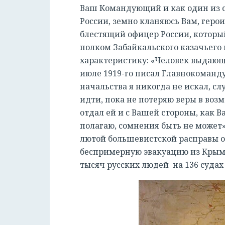
Ваш Командующий и как один из с
России, земно кланяюсь Вам, гер
блестящий офицер России, которы
полком Забайкальского казачьего 
характеристику: «Человек выдающе
июле 1919-го писал Главнокоман
начальства я никогда не искал, сл
идти, пока не потеряю веры в возм
отдал ей и с Вашей стороны, как В
полагаю, сомнения быть не может
лютой большевистской расправы о
беспримерную эвакуацию из Крыма 
тысяч русских людей на 136 судах 