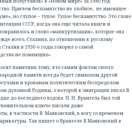
ный полустанок» в «Новом мире» за 1980 год.
ство. Причем беспамятство не злобное, не имеющее
ме», но глупое – тупое. Тупое беспамятство. Это слово
игенции СССР, когда она еще читала книги и
онравилось и слово «манкуртизация», которое она
жде всего, Сталина, по отношению к русскому
м Сталин в 1930-е годы говорил о самой
одства не помнящих».
носят памятник тому, кто самим фактом своего
 народной памяти всегда будет символом другой
посулами и кровавым политическим беспределом
м духовной Родины, о которой в эмиграции писал В.
дце до последнего вздоха. П. Н. Врангель был той
 уважительном ключе писали даже
ы, в частности В. Маяковский, в ногу со временем
арикатуры. Так пишет о Врангеле В Маяковский в