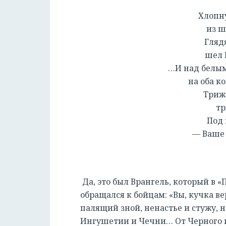
Хлопну
из штаб
Глядя
шел Вра
…И над белым
на оба кол
Триж
трижд
Под 
— Ваше пре
Да, это был Врангель, который в «
обращался к бойцам: «Вы, кучка в
палящий зной, ненастье и стужу, н
Ингушетии и Чечни… От Черного 