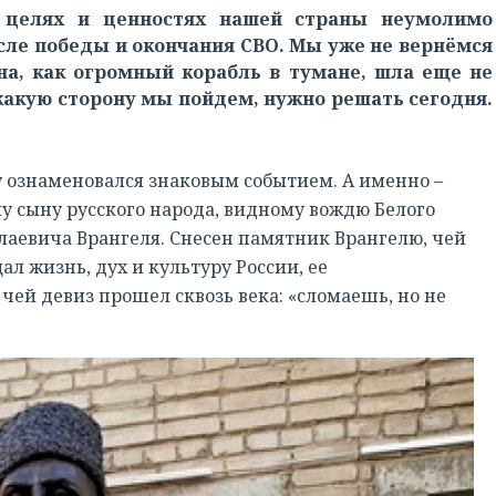
х целях и ценностях нашей страны неумолимо
сле победы и окончания СВО. Мы уже не вернёмся
на, как огромный корабль в тумане, шла еще не
какую сторону мы пойдем, нужно решать сегодня.
у ознаменовался знаковым событием. А именно –
 сыну русского народа, видному вождю Белого
лаевича Врангеля. Снесен памятник Врангелю, чей
ал жизнь, дух и культуру России, ее
 чей девиз прошел сквозь века: «сломаешь, но не