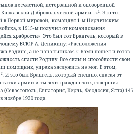
ынов несчастной, истерзанной и опозоренной
1
ои Кавказской Добровольческой армии…»
. Это тот
й в Первой мировой, командуя 1-м Нерчинским
войска, в 1915-м получил от командования
йся храбрости». Это был тот Врангель, который в
дующему ВСЮР А. Деникину: «Расположения
ужа Родине, а не начальникам. С Вами пошел и готов
ожность спасти Родину. Все силы и способности свои
аш помощник, упрека заслужить не мог. В этом,
2
»
. И это был Врангель, который спешно, спасая от
статки армии и тысячи гражданских, совершил
(Севастополь, Евпатория, Керчь, Феодосия, Ялта) 145
в ноябре 1920 года.