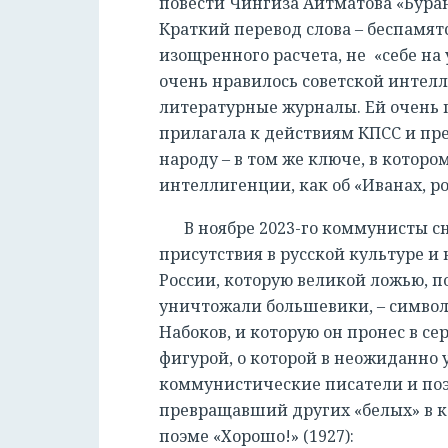
повести Чингиза Айтматова «Буран
Краткий перевод слова – беспамят
изощренного расчета, не «себе на у
очень нравилось советской интелл
литературные журналы. Ей очень п
прилагала к действиям КПСС и пре
народу – в том же ключе, в которо
интеллигенции, как об «Иванах, р
В ноябре 2023-го коммунисты с
присутствия в русской культуре и
России, которую великой ложью, 
уничтожали большевики, – символо
Набоков, и которую он пронес в сер
фигурой, о которой в неожиданно
коммунистические писатели и поэт
превращавший других «белых» в к
поэме «Хорошо!» (1927):