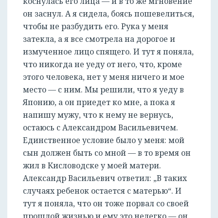
коснулась его лица — и в то же мгновение
РЕГИСТРАЦИЯ
он заснул. А я сидела, боясь пошевелиться,
чтобы не разбудить его. Рука у меня
затекла, а я все смотрела на дорогое и
измученное лицо спящего. И тут я поняла,
что никогда не уеду от него, что, кроме
этого человека, нет у меня ничего и мое
место — с ним. Мы решили, что я уеду в
Японию, а он приедет ко мне, а пока я
напишу мужу, что к нему не вернусь,
остаюсь с Александром Васильевичем.
Единственное условие было у меня: мой
сын должен быть со мной — в то время он
жил в Кисловодске у моей матери.
Александр Васильевич ответил: „В таких
случаях ребенок остается с матерью“. И
тут я поняла, что он тоже порвал со своей
прошлой жизнью и ему это нелегко — он