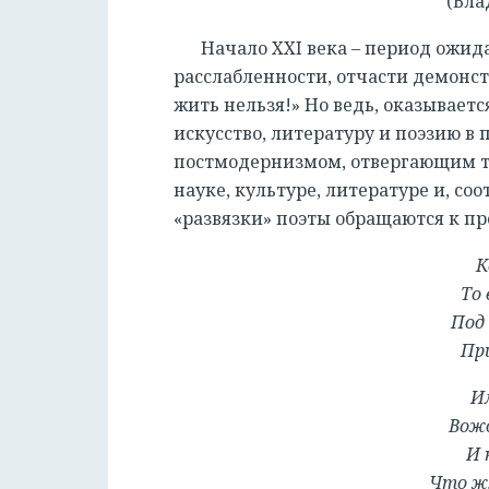
(Вла
Начало XXI века – период ожид
расслабленности, отчасти демонс
жить нельзя!» Но ведь, оказывает
искусство, литературу и поэзию в
постмодернизмом, отвергающим т
науке, культуре, литературе и, со
«развязки» поэты обращаются к п
К
То 
Под 
При
И
Вожд
И 
Что ж,