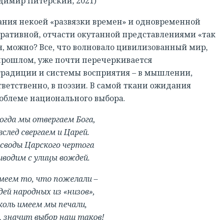
димир Питерский, 2021)
ания некоей «развязки времен» и одновременной
тративной, отчасти окутанной представлениями «так
ся, можно? Все, что волновало цивилизованный мир,
 прошлом, уже почти перечеркивается
радиции и системы восприятия – в мышлении,
ответственно, в поэзии. В самой ткани ожидания
роблеме национального выбора.
огда мы отвергаем Бога,
вслед свергаем и Царей.
своды Царского чертога
водим с улицы вождей.
меем то, что пожелали –
ей народных из «низов»,
коль имеем мы печали,
 значит выбор наш таков!