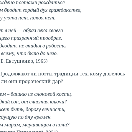
суждено поэтами рождаться
ом бродит гордый дух гражданства,
у уюта нет, покоя нет.
т в ней — образ века своего
щего призрачный прообраз.
водит, не впадая в робость,
 всему, что было до него.
(Е. Евтушенко, 1965)
Продолжают ли поэты традиции тех, кому довелось
 ли они пророческий дар?
РЕГИСТРАЦИЯ
м – башню из слоновой кости,
дкий сон, от счастия ключи?
жет быть, дорогу вечности,
едущую по дну времен
м мирам, мерцающим в ночи?