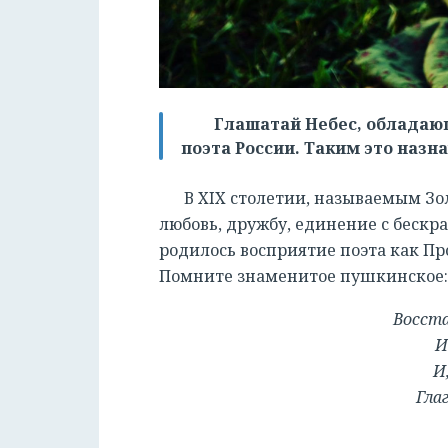
Глашатай Небес, обладаю
поэта России. Таким это назн
В XIX столетии, называемым Зо
любовь, дружбу, единение с бескр
родилось восприятие поэта как П
Помните знаменитое пушкинское
Восста
И
И
Гла