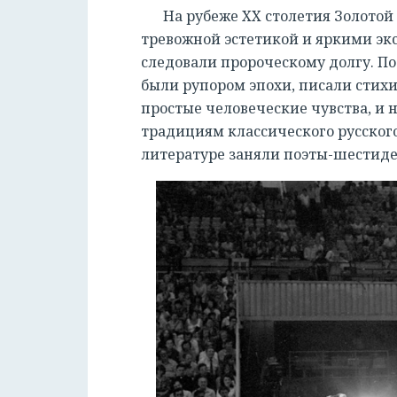
На рубеже XX столетия Золотой
тревожной эстетикой и яркими эк
следовали пророческому долгу. П
были рупором эпохи, писали стихи
простые человеческие чувства, и
традициям классического русского
литературе заняли поэты-шестиде