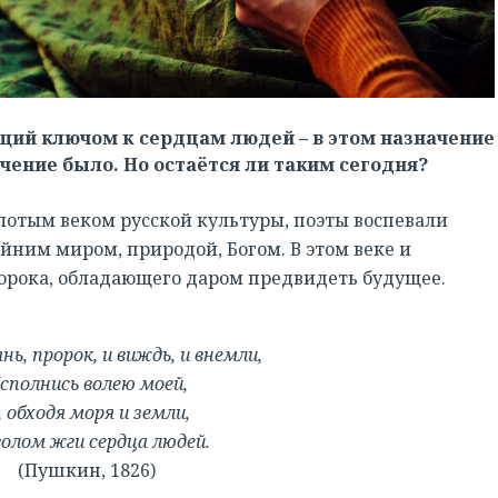
щий ключом к сердцам людей – в этом назначение
ачение было. Но остаётся ли таким сегодня?
лотым веком русской культуры, поэты воспевали
айним миром, природой, Богом. В этом веке и
ророка, обладающего даром предвидеть будущее.
:
нь, пророк, и виждь, и внемли,
сполнись волею моей,
, обходя моря и земли,
голом жги сердца людей.
(Пушкин, 1826)