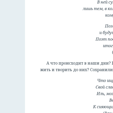
В ней 
лишь тем, в к
ком
Поэ
и буду
Поэт под
итог
А что происходит в наши дни? 
жить и творить до них? Сохранили
Что ище
Свой сла
Иль, мо
В
К сияющи