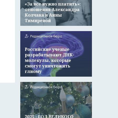
«За все нужно платить»:
отношения Александра
Колчака и Анны
Тимиревой
Редакционное бюро
Российские ученые
разрабатывают ДНК-
молекулы, которые
смогут уничтожить
глиому
Редакционное бюро
2025 - ГОД ВЕЛИКОГО