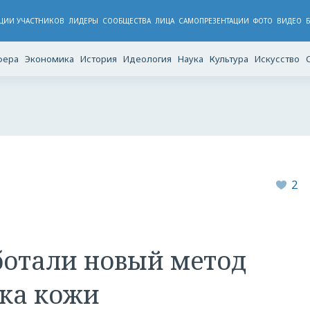
ЦИИ УЧАСТНИКОВ
ЛИДЕРЫ
CООБЩЕСТВА
ЛИЦА
САМОПРЕЗЕНТАЦИИ
ФОТО
ВИДЕО
фера
Экономика
История
Идеология
Наука
Культура
Искусство
2
ботали новый метод
ка кожи