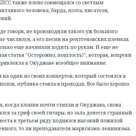
 КПСС также плохо совмещался со светлым
тливого человека, барда, поэта, писателя,
ений.
авде говоря, не производили такого уж большого
 не числился, а его песни на рентгеновских пленках
 только еще начинали ходить по рукам. И еще не
ая статья "Осторожно, пошлость!", которая, вопреки
 привлекла к Окуджаве всеобщее внимание.
на один из своих концертов, который состоялся в
олон, публика стояла в проходах. Все было хорошо:
и, когда хлопки почти стихли и Окуджава, снова
зялся за гриф своей гитары, из зала донесся странный
места в третьем ряду поднялся высокий пожилой
нного, то ли преподавателя марксизма-ленинизма.