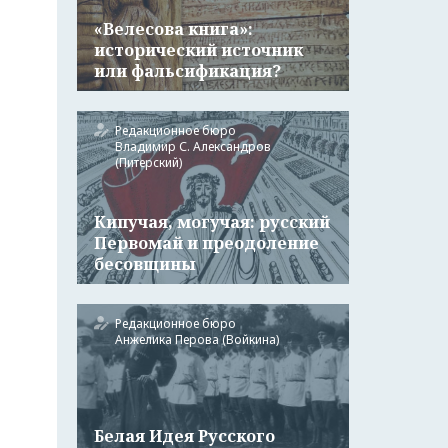
«Велесова книга»:
исторический источник
или фальсификация?
Редакционное бюро
Владимир С. Александров
(Питерский)
Кипучая, могучая: русский
Первомай и преодоление
бесовщины
Редакционное бюро
Анжелика Перова (Войкина)
Белая Идея Русского