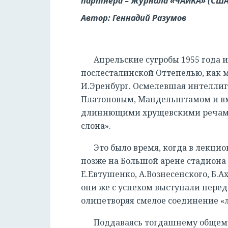
партнера – журнала «ЧАЙКА» (США
Автор: Геннадий Разумов
Апрельские сугробы 1955 года 
послесталинской Оттепелью, как 
И.Эренбург. Осмелевшая интеллиг
Платоновым, Мандельштамом и вме
длиннющими хрущевскими речами,
слона».
Это было время, когда в лекци
позже на Большой арене стадиона
Е.Евтушенко, А.Вознесенского, Б.
они же с успехом выступали пере
олицетворяя смелое соединение «
Поддаваясь тогдашнему общему 