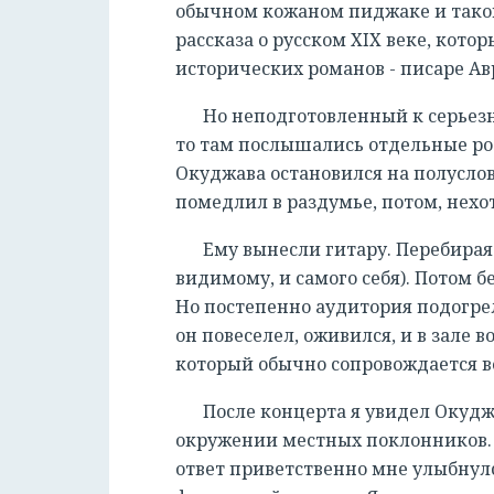
обычном кожаном пиджаке и такой
рассказа о русском ХIХ веке, котор
исторических романов - писаре А
Но неподготовленный к серьезно
то там послышались отдельные ро
Окуджава остановился на полуслов
помедлил в раздумье, потом, нехо
Ему вынесли гитару. Перебирая 
видимому, и самого себя). Потом б
Но постепенно аудитория подогрела
он повеселел, оживился, и в зале
который обычно сопровождается 
После концерта я увидел Окудж
окружении местных поклонников. 
ответ приветственно мне улыбнулс