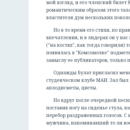
мой взгляд, и его членский билет
романтическим образом этого талан
властителя дум нескольких покол
Но в то время его стихи, по пр
впечатления, и в лидерах он у нас
("на костях", как тогда говорили)
появилась в "Комсомолке" подметн
замыслу ее публикаторов, только
Однажды Булат пригласил меня 
студенческом клубе МАИ. Зал был п
аплодисметы, цветы.
Но вдруг после очередной песн
поставив ногу на сиденье стула, в
перебор раздраженных голосов. С 
мужчина, напоминавший то ли вое