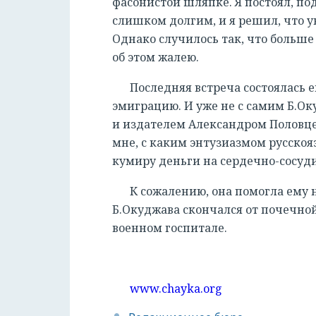
фасонистой шляпке. Я постоял, под
слишком долгим, и я решил, что у
Однако случилось так, что больше 
об этом жалею.
Последняя встреча состоялась е
эмиграцию. И уже не с самим Б.О
и издателем Александром Половце
мне, с каким энтузиазмом русско
кумиру деньги на сердечно-сосуд
К сожалению, она помогла ему н
Б.Окуджава скончался от почечно
военном госпитале.
www.chayka.org