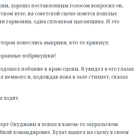
мким, хорошо поставленным голосом вопросил он,
етском вузе, на советской сцене поются пошлые
РЕГИСТРАЦИЯ
 ни гармонии, одна сплошная цыганщина. И это
сторон понеслись выкрики, кто-то крикнул:
сторанные побрякушки!
подошел поближе к краю сцены. Я увидел в его глазах
 немного и, подождав пока в зале стихнет, сказал
и ходят.
церт Окуджавы я попал в каком-то зауральском
ебной командировке. Булат вышел на сцену в своем