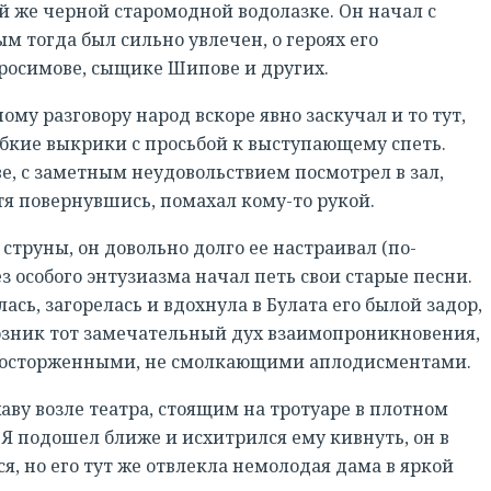
 же черной старомодной водолазке. Он начал с
ым тогда был сильно увлечен, о героях его
вросимове, сыщике Шипове и других.
му разговору народ вскоре явно заскучал и то тут,
бкие выкрики с просьбой к выступающему спеть.
е, с заметным неудовольствием посмотрел в зал,
тя повернувшись, помахал кому-то рукой.
струны, он довольно долго ее настраивал (по-
ез особого энтузиазма начал петь свои старые песни.
сь, загорелась и вдохнула в Булата его былой задор,
 возник тот замечательный дух взаимопроникновения,
восторженными, не смолкающими аплодисментами.
аву возле театра, стоящим на тротуаре в плотном
Я подошел ближе и исхитрился ему кивнуть, он в
я, но его тут же отвлекла немолодая дама в яркой