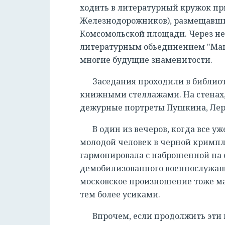
ходить в литературный кружок п
Железнодорожников), размещавши
Комсомольской площади. Через не
литературным обьединением "Маги
многие будущие знаменитости.
Заседания проходили в библиот
книжными стеллажами. На стенах,
дежурные портреты Пушкина, Лер
В один из вечеров, когда все у
молодой человек в черной кримпле
гармонировала с наброшенной на 
демобилизованного военнослужащег
московское произношение тоже ма
тем более усиками.
Впрочем, если продолжить эти 