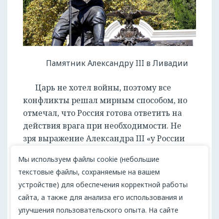
Памятник Александру III в Ливадии
Царь не хотел войны, поэтому все
конфликты решал мирным способом, но
отмечал, что Россия готова ответить на
действия врага при необходимости. Не
зря выражение Александра III «у России
есть только два союзника: армия и флот»
Мы используем файлы cookie (небольшие
стало крылатым.
текстовые файлы, сохраняемые на вашем
Редакционное бюро
устройстве) для обеспечения корректной работы
Поделиться:
сайта, а также для анализа его использования и
улучшения пользовательского опыта. На сайте