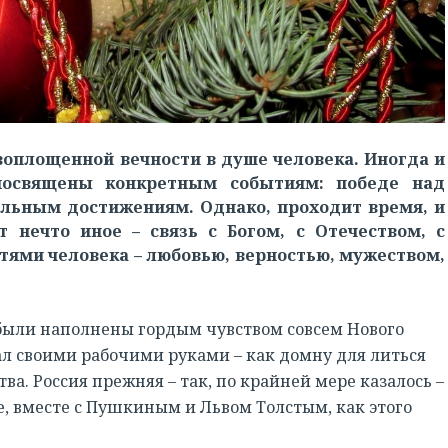
воплощенной вечности в душе человека. Иногда и
посвящены конкретным событиям: победе над
льным достижениям. Однако, проходит время, и
т нечто иное – связь с Богом, с Отечеством, с
ями человека – любовью, верностью, мужеством,
…
 были наполнены гордым чувством совсем Нового
ал своими рабочими руками – как домну для литься
а. Россия прежняя – так, по крайней мере казалось –
, вместе с Пушкиным и Львом Толстым, как этого