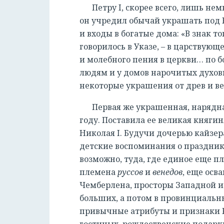
Петру I, скорее всего, лишь не
он учредил обычай украшать под 
и входы в богатые дома: «В знак то
говорилось в Указе, – в царствующ
и молебного пения в церкви… по
людям и у домов нарочитых духов
некоторые украшения от древ и в
Первая же украшенная, нарядна
году. Поставила ее великая княги
Николая I. Будучи дочерью кайзера
детские воспоминания о праздник
возможно, туда, где единое еще п
племена
руссов
и
венедов
, еще осв
Чемберлена, просторы Западной и 
больших, а потом в провинциальны
привычные атрибуты и признаки 
гостиных, рождественские подарки