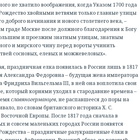
много не хватило воображения, когда Указом 1700 года
Рождество хвойными ветвями только главные улицы
го доброго начинания и нового столетнего века, –
ем граде Москве после должного благодарения к Богу
 большим и проезжим знатным улицам, знатным
ного и мирского чину перед вороты учинить
етвей сосновых, елевых и можжевеловых».
я, праздничная елка появилась в России лишь в 1817
ня Александра Федоровна – будущая жена императора
 Фридриха Вильгельма III, в ней она воплотила свои
РЕГИСТРАЦИЯ
е, который корнями уходил в стародавние времена –
лемя
славяногерманцев
, не распавшееся до поры на
аивало, по словам британского историка Х. С.
Восточной Европы. После 1817 года сначала в
х и совсем маленьких городах России появятся
Рождества – праздничные разукрашенные ёлки в
, призы, фейерверки. Высокий образ, на который