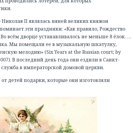
х проводились лотереи, для которых
тики.
е Николая II являлась няней великих княжон
поминает эти праздники: «Как правило, Рождество
Во всём дворце устанавливалось не меньше 8 ёлок. …
елка. Мы помещали ее в музыкальную шкатулку,
ую мелодию» (Six Years at the Russian court; by
 2007). В последний день года они ездили в Санкт-
 служба в императорской домовой церкви.
от детей подарки, которые они изготовляли