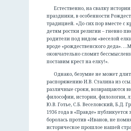
Естественно, на свалку истори
праздники, в особенности Рождеств
традицией. «До сих пор вместе с 
детям ростки религии – гневно пис
родители под видом «веселой елк
вроде «рождественского деда». …М
окончательно сломит бессмысленны
поставим крест на елку!».
Однако, безумие не может длить
распоряжению И.В. Сталина из ссы
различные сроки, возвращаются в
философии, истории, филологии, лин
Ю.В. Готье, С.Б. Веселовский, Б.Д. 
1936 года в «Правде» публикуется з
боролась против «Иванов, не помн
историческое прошлое нашей стран