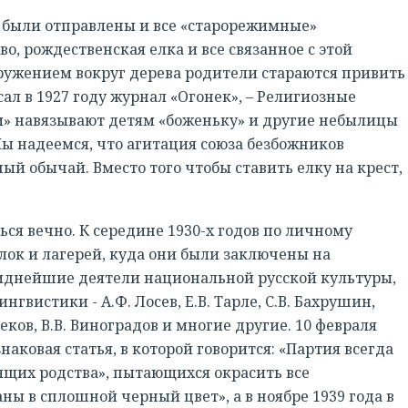
и были отправлены и все «старорежимные»
о, рождественская елка и все связанное с этой
кружением вокруг дерева родители стараются привить
ал в 1927 году журнал «Огонек», – Религиозные
и» навязывают детям «боженьку» и другие небылицы
ы надеемся, что агитация союза безбожников
й обычай. Вместо того чтобы ставить елку на крест,
ся вечно. К середине 1930-х годов по личному
лок и лагерей, куда они были заключены на
иднейшие деятели национальной русской культуры,
гвистики - А.Ф. Лосев, Е.В. Тарле, С.В. Бахрушин,
Греков, В.В. Виноградов и многие другие. 10 февраля
наковая статья, в которой говорится: «Партия всегда
ящих родства», пытающихся окрасить все
ы в сплошной черный цвет», а в ноябре 1939 года в