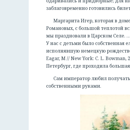
одаривались и придворные; для ни
заблаговременно готовились биле
Маргарита Игер, которая в дом
Романовых, с большой теплотой вс
мы праздновали в Царском Селе. …
У нас с детьми было собственная 
исполнявшую немецкую рождественск
Eagar, M // New York: C. L. Bowman,
Петербург, где проходила большая
Сам император любил получать 
собственными руками.