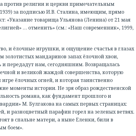
ьба против религии и церкви примечательным
1939) за подписью И.В. Сталина, имеющим, прямо
т: «Указание товарища Ульянова (Ленина) от 21 мая
елигией» … отменить» (см.: «Наш современник», 1999,
тво, и ёлочные игрушки, и ощущение счастья в глазах
 золотистых мандаринов запах ёлочной хвои,
ь и передадут нам, сегодняшним. Возвращалась
 вечной и великой жаждой совершенства, которую
й игре ёлочных огней, и которая таинственно
кие моменты истории. Не зря образ рождественской
альность романа, как фундамент прошлого и
гвардии» М. Булгакова на самых первых страницах:
ей, и разноцветный парафин горел на зеленых ветвях.
тоят в спальне матери, а ныне Еленки, били в
ым боем».