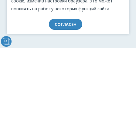
cookie, изменив настройки браузера. Это может
повлиять на работу некоторых функций сайта.
СОГЛАСЕН
Видеообращение директора Проекта "МЫ" Анжелики
Перовой (Войкиной)
О проекте
Видеоблог
Связь с командой
Реклама
Документация