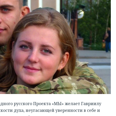
ного русского Проекта «МЫ» желает Гавриилу
кости духа, неугасающей уверенности в себе и