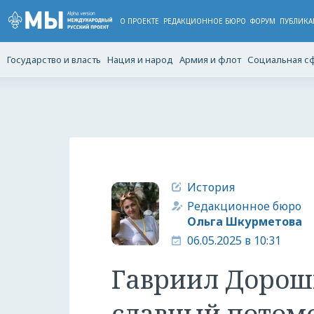
О ПРОЕКТЕ
РЕДАКЦИОННОЕ БЮРО
ФОРУМ
ПУБЛИКА
Государство и власть
Нация и народ
Армия и флот
Социальная с
История
Редакционное бюро
Ольга Шкурметова
06.05.2025 в 10:31
Гавриил Дороши
славный потом