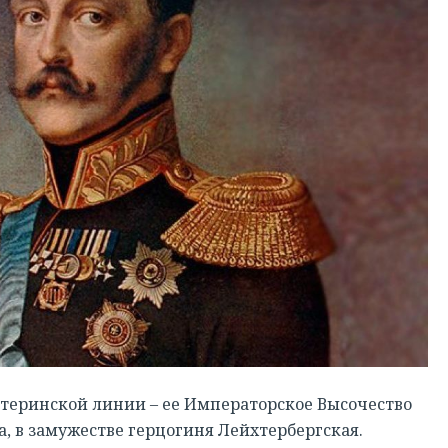
теринской линии – ее Императорское Высочество
, в замужестве герцогиня Лейхтербергская.