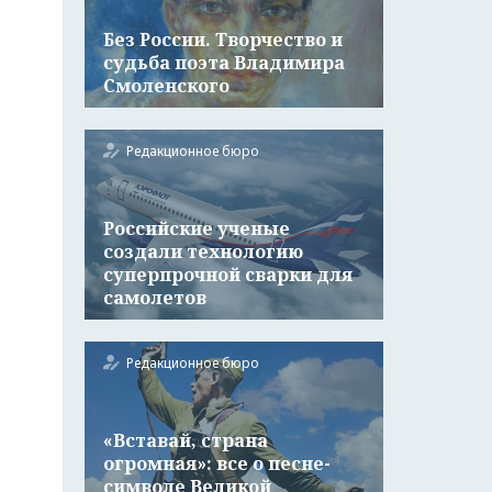
Без России. Творчество и
судьба поэта Владимира
Смоленского
Редакционное бюро
Российские ученые
создали технологию
суперпрочной сварки для
самолетов
Редакционное бюро
«Вставай, страна
огромная»: все о песне-
символе Великой