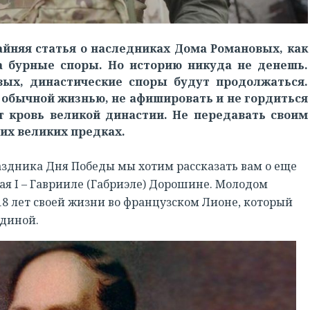
айняя статья о наследниках Дома Романовых, как
а бурные споры. Но историю никуда не денешь.
ых, династические споры будут продолжаться.
 обычной жизнью, не афишировать и не гордиться
т кровь великой династии. Не передавать своим
оих великих предках.
аздника Дня Победы мы хотим рассказать вам о еще
я I – Гаврииле (Габриэле) Дорошине. Молодом
8 лет своей жизни во французском Лионе, который
одиной.