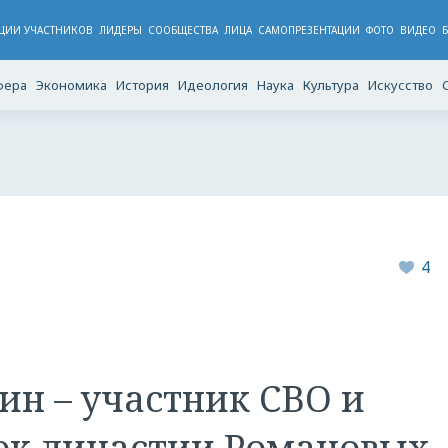
ЦИИ УЧАСТНИКОВ
ЛИДЕРЫ
CООБЩЕСТВА
ЛИЦА
САМОПРЕЗЕНТАЦИИ
ФОТО
ВИДЕО
фера
Экономика
История
Идеология
Наука
Культура
Искусство
4
н – участник СВО и
ок династии Романовых