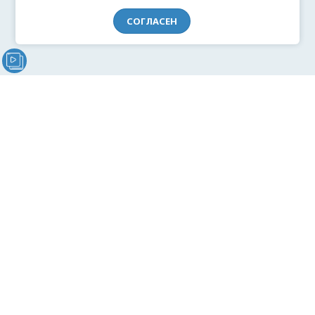
СОГЛАСЕН
Видеообращение директора Проекта "МЫ" Анжелики
Перовой (Войкиной)
О проекте
Видеоблог
Связь с командой
Реклама
Документация
Согласие на обработку персональных данных