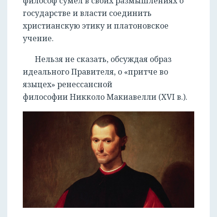
философ сумел в своих размышлениях о
государстве и власти соединить
христианскую этику и платоновское
учение.
Нельзя не сказать, обсуждая образ
идеального Правителя, о «притче во
языцех» ренессансной
философии Никколо Макиавелли (XVI в.).