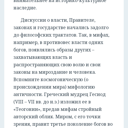
внимательнее на историко-культурное
наследие.
Дискуссии о власти, Правителе,
законах и государстве начались задолго
до философских трактатов. Так, в мифах,
например, в противовес власти одних
богов, появлялись образы других –
захватывающих власть и
распространяющих свою волю и свои
законы на мироздание и человека.
Вспомните космогоническую (о
происхождении мира) мифологию
античности. Греческий мудрец Гесиод
(VIII – VII вв. до н.э.) изложил ее в
«Теогонии», предав мифам стройный
авторский облик. Миром, с его точки
зрения, правит третье поколение богов во