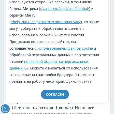
используются сторонние сервисы, в том числе
народа и справедливости. Под
Яндекс Метрика (
//yandex.ru/legal/confidential/
) и
справедливостью философ понимал
сервисы Mail.ru
приоритет свободы и равенства всех
(
//help.mail.ru/legal/terms/common/privacy
), которые
перед законом. Руссо, таким образом,
могут собирать и обрабатывать данные с
связал светскую этику и власть, этические
использованием cookie и иных технологий.
добродетели (ценности – добро,
Продолжая пользоваться сайтом, вы
достоинство, ответственность, честь) и
соглашаетесь с
использованием файлов cookie
и
идеал Правителя, оставив за Монархом
обработкой персональных данных в соответствии
право быть равным среди равных.
с нашей
политикой обработки персональных
Продолжили Руссо наши декабристы.
данных
. Вы можете отказаться от использования
Осмысливая опыт европейских
cookie, изменив настройки браузера. Это может
революций, философских трудов, наши
повлиять на работу некоторых функций сайта.
мыслители предложили свое видение. Да,
некоторые из них предпочитали
СОГЛАСЕН
«кровавые» политические решения
(Пестель и «Русская Правда»). Но не все
Видеообращение директора Проекта "МЫ" Анжелики
Перовой (Войкиной)