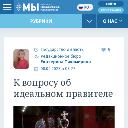
ВОЙТИ
RU
РЕГИСТРАЦИЯ
РУБРИКИ
О НАС
Государство и власть
6
Редакционное бюро
Екатерина Тихомирова
08.02.2023 в 08:27
К вопросу об
идеальном правителе