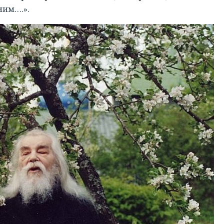
иим….».