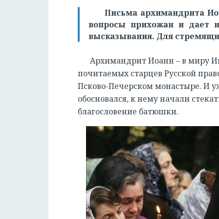
Письма архимандрита Иоа
вопросы прихожан и дает 
высказывания. Для стремящих
Архимандрит Иоанн – в миру Ив
почитаемых старцев Русской право
Псково-Печерском монастыре. И уж
обосновался, к нему начали стекат
благословение батюшки.