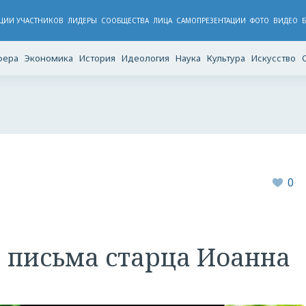
ЦИИ УЧАСТНИКОВ
ЛИДЕРЫ
CООБЩЕСТВА
ЛИЦА
САМОПРЕЗЕНТАЦИИ
ФОТО
ВИДЕО
фера
Экономика
История
Идеология
Наука
Культура
Искусство
0
 письма старца Иоанна