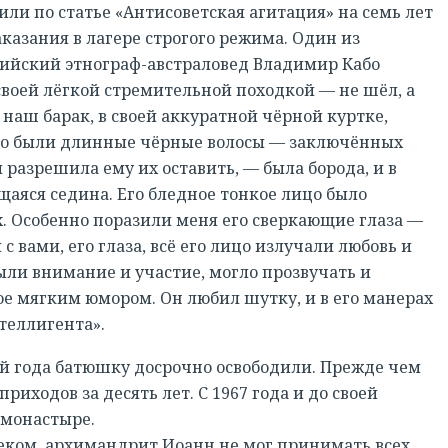
или по статье «Антисоветская агитация» на семь лет
азания в лагере строгого режима. Один из
алийский этнограф-австраловед Владимир Кабо
своей лёгкой стремительной походкой — не шёл, а
наш барак, в своей аккуратной чёрной куртке,
него были длинные чёрные волосы — заключённых
 разрешила ему их оставить, — была борода, и в
щаяся седина. Его бледное тонкое лицо было
х. Особенно поразили меня его сверкающие глаза —
 с вами, его глаза, всё его лицо излучали любовь и
 были внимание и участие, могло прозвучать и
е мягким юмором. Он любил шутку, и в его манерах
нтеллигента».
ой года батюшку досрочно освободили. Прежде чем
риходов за десять лет. С 1967 года и до своей
 монастыре.
ком, архимандрит Иоанн не мог принимать всех