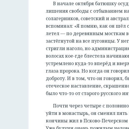
В начале октября батюшку осуд
лишения свободы с отбыванием нак
солагерников, советский и австр
вспоминал: «Я помню, как он шёл 
летел — по деревянным мосткам в 
застёгнутой на все пуговицы. У 
стригли наголо, но администрация
волосах кое-где блестела начинаю
устремлено куда-то вперёд и ввер
глаза пророка. Но когда он говорил
доброту. И в том, что он говорил,
отеческое наставление, скрашенно
было что-то от старого русского и
Почти через четыре с половин
уйти в монастырь, он сменил пять п
кончины жил в Псково-Печерском
Уже будучи очень пожилым челове