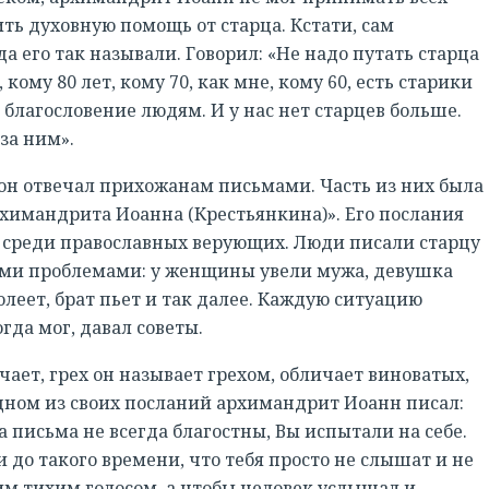
ь духовную помощь от старца. Кстати, сам
а его так называли. Говорил: «Не надо путать старца
 кому 80 лет, кому 70, как мне, кому 60, есть старики
 благословение людям. И у нас нет старцев больше.
 за ним».
он отвечал прихожанам письмами. Часть из них была
рхимандрита Иоанна (Крестьянкина)». Его послания
 среди православных верующих. Люди писали старцу
ми проблемами: у женщины увели мужа, девушка
олеет, брат пьет и так далее. Каждую ситуацию
РЕГИСТРАЦИЯ
гда мог, давал советы.
ает, грех он называет грехом, обличает виноватых,
одном из своих посланий архимандрит Иоанн писал:
 письма не всегда благостны, Вы испытали на себе.
и до такого времени, что тебя просто не слышат и не
им тихим голосом, а чтобы человек услышал и