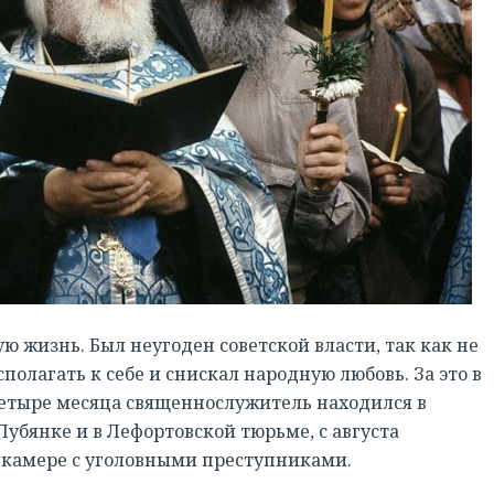
ю жизнь. Был неугоден советской власти, так как не
сполагать к себе и снискал народную любовь. За это в
 Четыре месяца священнослужитель находился в
убянке и в Лефортовской тюрьме, с августа
в камере с уголовными преступниками.