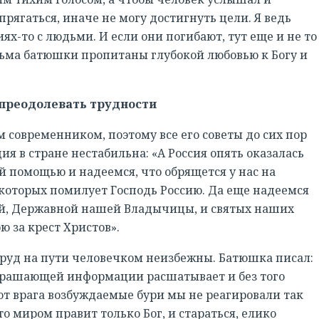
прягаться, иначе не могу достигнуть цели. Я ведь
х-то с людьми. И если они погибают, тут еще и не то
сьма батюшки пропитаны глубокой любовью к Богу и
 преодолевать трудности
современником, поэтому все его советы до сих пор
ия в стране нестабильна: «А Россия опять оказалась
й помощью и надеемся, что обрящется у нас на
 которых помилует Господь Россию. Да еще надеемся
ей, Державной нашей Владычицы, и святых наших
 за крест Христов».
труд на пути человечком неизбежны. Батюшка писал:
трашающей информации расшатывает и без того
 от врага возбуждаемые бури мы не реагировали так
то миром правит только Бог, и стараться, елико