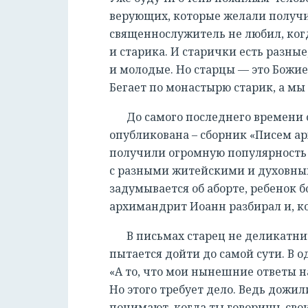
верующих, которые желали получит
священнослужитель не любил, когд
и старика. И старички есть разные,
и молодые. Но старцы — это Божие
Бегает по монастырю старик, а мы
До самого последнего времени 
опубликована – сборник «Писем а
получили огромную популярность
с разными житейскими и духовны
задумывается об аборте, ребенок б
архимандрит Иоанн разбирал и, ко
В письмах старец не деликатнич
пытается дойти до самой сути. В 
«А то, что мои нынешние ответы на
Но этого требует дело. Ведь дожил
понимают, когда ты говоришь сво