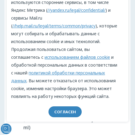
нерешительности, которую любили
используются сторонние сервисы, в том числе
приписывать Николаю II советские
Яндекс Метрика (
//yandex.ru/legal/confidential/
) и
историки, не было в нем и малодушия. Он
сервисы Mail.ru
был отвержен своим же народом, унижен,
(
//help.mail.ru/legal/terms/common/privacy
), которые
а затем убит. Уже после отречения, в тот
могут собирать и обрабатывать данные с
момент, когда он не знал, что будет
использованием cookie и иных технологий.
дальше с его семьей, а брат отрекся от
Продолжая пользоваться сайтом, вы
престола вслед за ним, он запишет в
соглашаетесь с
использованием файлов cookie
и
дневнике: «В Петрограде беспорядки
обработкой персональных данных в соответствии
прекратились — лишь бы так
с нашей
политикой обработки персональных
продолжалось дальше».
данных
. Вы можете отказаться от использования
cookie, изменив настройки браузера. Это может
Источники:
повлиять на работу некоторых функций сайта.
Николай II Александрович. Дневники
СОГЛАСЕН
(www.militera.lib.ru/db/nikolay-2/index.ht
ml)
Видеообращение директора Проекта "МЫ" Анжелики
Перовой (Войкиной)