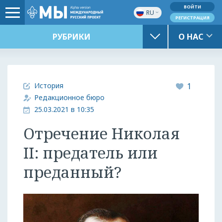
ВОЙТИ
RU
РЕГИСТРАЦИЯ
РУБРИКИ
О НАС
История
1
Редакционное бюро
25.03.2021 в 10:35
Отречение Николая
II: предатель или
преданный?