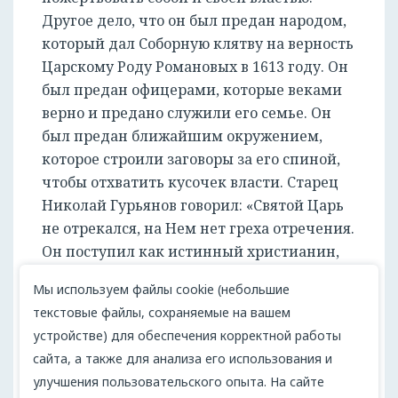
Другое дело, что он был предан народом,
который дал Соборную клятву на верность
Царскому Роду Романовых в 1613 году. Он
был предан офицерами, которые веками
верно и предано служили его семье. Он
был предан ближайшим окружением,
которое строили заговоры за его спиной,
чтобы отхватить кусочек власти. Старец
Николай Гурьянов говорил: «Святой Царь
не отрекался, на Нем нет греха отречения.
Он поступил как истинный христианин,
смиренный Помазанник Божий. Ему надо
Мы используем файлы cookie (небольшие
в ножки поклониться за Его милость к
текстовые файлы, сохраняемые на вашем
нам, грешным. Не Он отрекся, а Его
устройстве) для обеспечения корректной работы
отвергли».
сайта, а также для анализа его использования и
В этом поступке царя не было
улучшения пользовательского опыта. На сайте