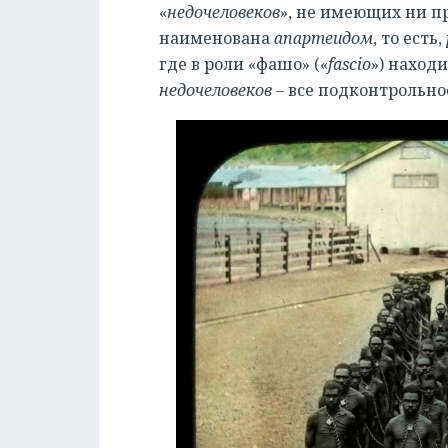
«
недочеловеков
», не имеющих ни пр
наименована
апартеидом
, то есть,
где в роли «фашо» («
fascio
») наход
недочеловеков
– все подконтрольно