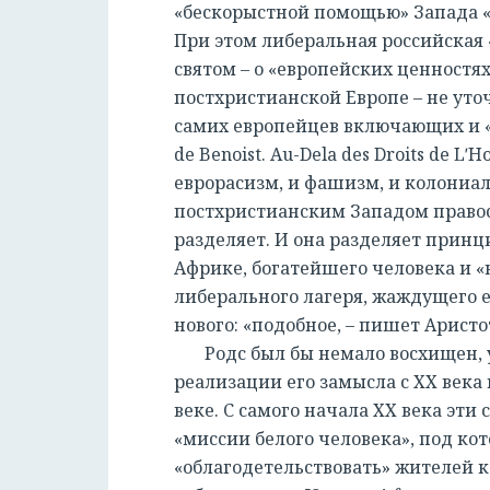
«бескорыстной помощью» Запада «
При этом либеральная российская «
святом – о «европейских ценностя
постхристианской Европе – не уто
самих европейцев включающих и «
de Benoist. Au-Dela des Droits de Lʹ
еврорасизм, и фашизм, и колониал
постхристианским Западом правосл
разделяет. И она разделяет принц
Африке, богатейшего человека и «
либерального лагеря, жаждущего 
нового: «подобное, – пишет Аристо
Родс был бы немало восхищен, у
реализации его замысла с ХХ века
веке. С самого начала ХХ века эти
«миссии белого человека», под к
«облагодетельствовать» жителей к