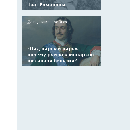
Лже-Романовы
Редакционное бюро
«Над царями царь»:
почему русских монархов
называли белыми?