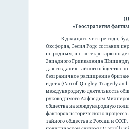
(
«Геостратегия фашизм
В двадцать четыре года, будуч
Оксфорда, Сесил Родс составил пе
не родным, но госсекретарю по д
Западного Грикваленда Шиппарду.
для создания тайного общества по
безграничное расширение британс
идеи» (Carroll Quigley. Tragedy an
международную деятельность общест
руководимого Алфредом Милнером,
общества на международную полити
факторов исторического процесса 
тайного общества к России и СССР
политической системы (Carroll Quig