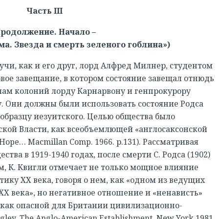
Часть III
Продолжение. Начало –
а. Звезда и смерть зеленого гоблина»)
и, как и его друг, лорд Алфред Милнер, студентом
рвое завещание, в котором состояние завещал отнюдь
елам колоний лорду Карнарвону и генпрокурору
 Они должны были использовать состояние Родса
 образцу иезуитского. Целью общества было
кой Власти, как всеобъемлющей «англосаксонской
d Hope… Macmillan Comp. 1966. р.131). Рассматривая
ва в 1919-1940 годах, после смерти С. Родса (1902)
 К. Квигли отмечает не только мощное влияние
ку ХХ века, говоря о нем, как «одном из ведущих
ХХ века», но негативное отношение и «ненависть»
, как опасной для Британии цивилизационно-
ley. The Anglo-American Establishment. New York,1981.