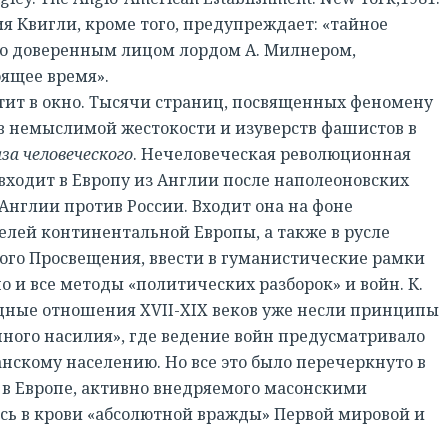
ния Квигли, кроме того, предупреждает: «тайное
его доверенным лицом лордом А. Милнером,
тоящее время».
ит в окно. Тысячи страниц, посвященных феномену
тв немыслимой жестокости и изуверств фашистов в
за человеческого
. Нечеловеческая революционная
входит в Европу из Англии после наполеоновских
Англии против России. Входит она на фоне
лей континентальной Европы, а также в русле
го Просвещения, ввести в гуманистические рамки
о и все методы «политических разборок» и войн. К.
дные отношения XVII-XIX веков уже несли принципы
нного насилия», где ведение войн предусматривало
нскому населению. Но все это было перечеркнуто в
 в Европе, активно внедряемого масонскими
ось в крови «абсолютной вражды» Первой мировой и