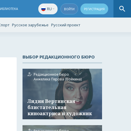
RU
БИБЛИОТЕКА
ВОЙТИ
РЕГИСТРАЦИЯ
Спорт
Русское зарубежье
Русский проект
ВЫБОР РЕДАКЦИОННОГО БЮРО
Редакционное бюро
Анжелика Перова (Войкина)
Лидия Вертинская –
блистательная
киноактриса и художник
Редакционное бюро