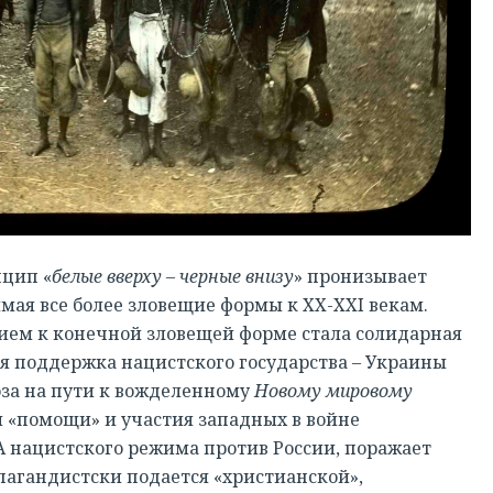
цип «
белые вверху – черные внизу
» пронизывает
мая все более зловещие формы к ХХ-XXI векам.
ем к конечной зловещей форме стала солидарная
я поддержка нацистского государства – Украины
за на пути к вожделенному
Новому мировому
 «помощи» и участия западных в войне
 нацистского режима против России, поражает
пагандистски подается «христианской»,