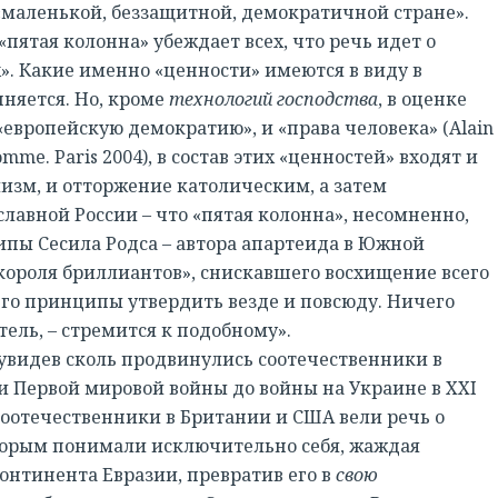
маленькой, беззащитной, демократичной стране».
пятая колонна» убеждает всех, что речь идет о
х». Какие именно «ценности» имеются в виду в
чняется. Но, кроме
технологий господства
, в оценке
европейскую демократию», и «права человека» (Alain
Homme. Paris 2004), в состав этих «ценностей» входят и
изм, и отторжение католическим, а затем
авной России – что «пятая колонна», несомненно,
ипы Сесила Родса – автора апартеида в Южной
короля бриллиантов», снискавшего восхищение всего
его принципы утвердить везде и повсюду. Ничего
тель, – стремится к подобному».
видев сколь продвинулись соотечественники в
 и Первой мировой войны до войны на Украине в XXI
 соотечественники в Британии и США вели речь о
оторым понимали исключительно себя, жаждая
онтинента Евразии, превратив его в
свою