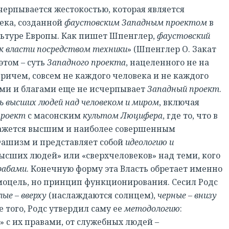
черпывается жестокостью, которая является
ека, созданной
фаустовским Западным проектом
в
ьтуре Европы. Как пишет Шпенглер,
фаустовский
 к власти посредством техники
» (Шпенглер О. Закат
В этом – суть
Западного проекта
, нацеленного не на
причем, совсем не каждого человека и не каждого
ми и благами еще не исчерпывает
Западный проект
.
ь высших людей над человеком и миром
, включая
проект
с масонским
культом Люцифера
, где то, что в
кажется высшим и наиболее совершенным
Фашизм и представляет собой
идеологию и
ысших людей» или «сверхчеловеков» над теми, кого
рабами
. Конечную форму эта Власть обретает именно
амоцель, но принцип функционирования. Сесил Родс
лые – вверху
(наслаждаются солнцем),
черные – внизу
 того, Родс утвердил саму ее
методологию
:
» с их правами, от служебных людей –