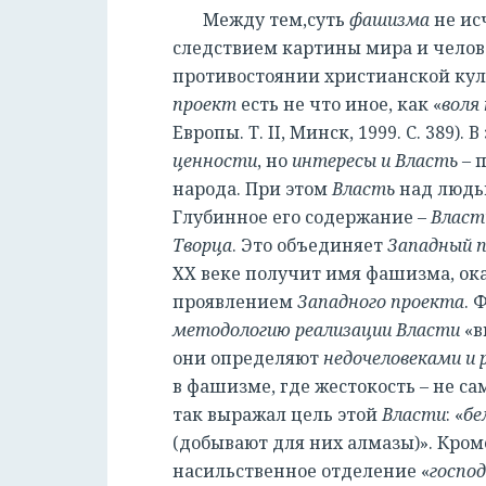
Между тем,
суть
фашизма
не ис
следствием картины мира и челов
противостоянии христианской кул
проект
есть не что иное, как «
воля
Европы. Т. II, Минск, 1999. С. 389). 
ценности
, но
интересы и Власть
– 
народа. При этом
Власть
над людь
Глубинное его содержание –
Власт
Творца
. Это объединяет
Западный 
ХХ веке получит имя фашизма, о
проявлением
Западного проекта
. 
методологию реализации Власти
«в
они определяют
недочеловеками и 
в фашизме, где жестокость – не с
так выражал цель этой
Власти
: «
бе
(добывают для них алмазы)». Кроме
насильственное отделение «
господ