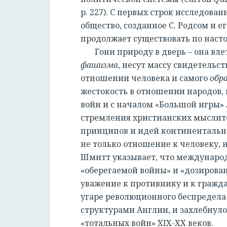
р. 227). С первых строк исследова
общество, созданное С. Родсом и 
продолжает существовать по нас
Гони природу в дверь – она влет
фашизма
, несут массу свидетельс
отношении человека и самого
обра
жестокость в отношении народов, 
войн и с началом «Большой игры» 
стремления христианских мыслите
принципов и идей континентально
не только отношение к человеку, н
Шмитт указывает, что междунаро
«оберегаемой войны» и «дозирова
уважение к противнику и к гражда
угаре революционного беспредела
структурами Англии, и захлебнул
«тотальных войн» XIX-ХХ веков.