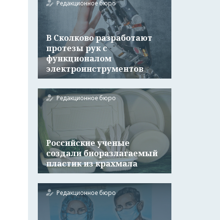
Редакционное бюро
В Сколково разработают
протезы рук с
функционалом
электроинструментов
Редакционное бюро
Российские ученые
создали биоразлагаемый
пластик из крахмала
Редакционное бюро