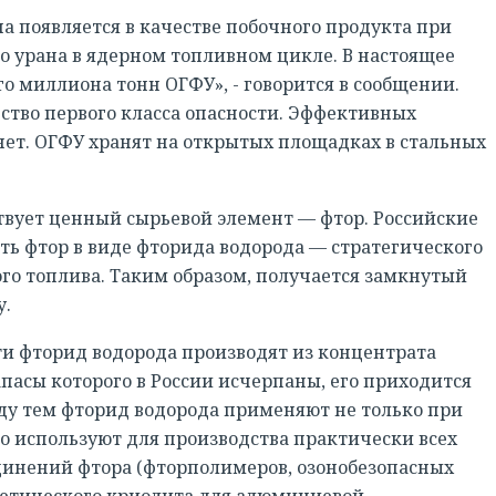
 появляется в качестве побочного продукта при
 урана в ядерном топливном цикле. В настоящее
го миллиона тонн ОГФУ», - говорится в сообщении.
ство первого класса опасности. Эффективных
нет. ОГФУ хранят на открытых площадках в стальных
твует ценный сырьевой элемент — фтор. Российские
ь фтор в виде фторида водорода — стратегического
го топлива. Таким образом, получается замкнутый
у.
 фторид водорода производят из концентрата
пасы которого в России исчерпаны, его приходится
у тем фторид водорода применяют не только при
о используют для производства практически всех
нений фтора (фторполимеров, озонобезопасных
нтетического криолита для алюминиевой