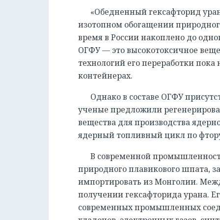
«Обедненный гексафторид урана
изотопном обогащении природного
время в России накоплено до одно
ОГФУ — это высокотоксичное веще
технологий его переработки пока 
контейнерах.
Однако в составе ОГФУ присутс
ученые предложили регенерироват
вещества для производства ядерно
ядерный топливный цикл по фтор
В современной промышленности
природного плавикового шпата, за
импортировать из Монголии. Межд
получении гексафторида урана. Ег
современных промышленных соеди
хладонов, электронных газов, си