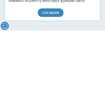
повлиять на работу некоторых функций сайта.
СОГЛАСЕН
Видеообращение директора Проекта "МЫ" Анжелики
Перовой (Войкиной)
О проекте
Видеоблог
Связь с командой
Реклама
Документация
Согласие на обработку персональных данных