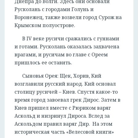
Днепра до Волги. Здесь они основали
Русколань с городами Голунь и
Воронежец, также возвели город Сурож на
Крымском полуострове.
В IV веке русичи сражались с гуннами
и готами. Русколань оказалась захвачена
врагами, и русичам во главе с Ореем
пришлось ее оставить.
Сыновья Орея: Щек, Хорив, Кий
возглавили русский народ. Кий основал
столицу русичей – Киев. Спустя какое-то
время город завоевал грек Дирос. Затем в
Киев пришел вместе с Рюриком варяг
Аскольд и низринул Дироса. Вслед за
Аскольдом правил варяг Дир. На этом
историческая часть «Велесовой книги»