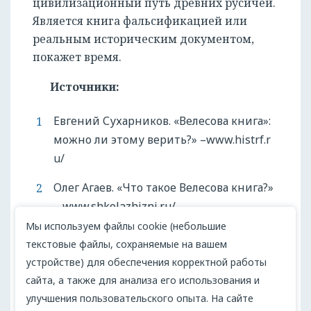
цивилизационный путь древних русичей.
Является книга фальсификацией или
реальным историческим документом,
покажет время.
Источники:
Евгений Сухарников. «Велесова книга»:
можно ли этому верить?» –www.histrf.r
u/
Олег Агаев. «Что такое Велесова книга?»
– www.shkolazhizni.ru/
Мы используем файлы cookie (небольшие
Дмитрий Сичинава. «Почему «Велесова
текстовые файлы, сохраняемые на вашем
книга» – это фейк» – www.arzamas.acade
устройстве) для обеспечения корректной работы
my/
сайта, а также для анализа его использования и
улучшения пользовательского опыта. На сайте
Артем Ефимов. Великие исторические