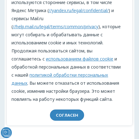
используются сторонние сервисы, в том числе
подделки: «Велесова книга». Как поддел
Яндекс Метрика (
//yandex.ru/legal/confidential/
) и
ьная рукопись сделала Русь старше Рим
сервисы Mail.ru
а» – www.nauka.tass.ru/
(
//help.mail.ru/legal/terms/common/privacy
), которые
«Велесова книга» в оценках исследовате
могут собирать и обрабатывать данные с
лей. Первоисточники и ранние публика
использованием cookie и иных технологий.
ции» – www.studfile.net/
Продолжая пользоваться сайтом, вы
соглашаетесь с
использованием файлов cookie
и
обработкой персональных данных в соответствии
Редакционное бюро
-
Светлана
с нашей
политикой обработки персональных
Колодиева
данных
. Вы можете отказаться от использования
Поделиться:
cookie, изменив настройки браузера. Это может
повлиять на работу некоторых функций сайта.
Чтобы оставить комментарий,
войдите
в аккаунт
СОГЛАСЕН
Видеообращение директора Проекта "МЫ" Анжелики
Перовой (Войкиной)