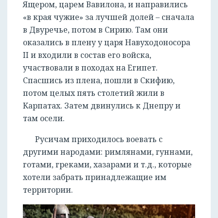
Ящером, царем Вавилона, и направились
«в края чужие» за лучшей долей – сначала
в Двуречье, потом в Сирию. Там они
оказались в плену у царя Навуходоносора
II и входили в состав его войска,
участвовали в походах на Египет.
Спасшись из плена, пошли в Скифию,
потом целых пять столетий жили в
Карпатах. Затем двинулись к Днепру и
там осели.
Русичам приходилось воевать с
другими народами: римлянами, гуннами,
готами, греками, хазарами и т.д., которые
хотели забрать принадлежащие им
территории.