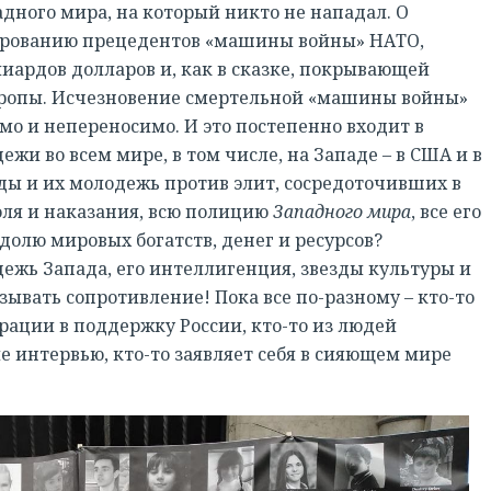
адного мира, на который никто не нападал. О
ированию прецедентов «машины войны» НАТО,
иардов долларов и, как в сказке, покрывающей
вропы. Исчезновение смертельной «машины войны»
о и непереносимо. И это постепенно входит в
жи во всем мире, в том числе, на Западе – в США и в
оды и их молодежь против элит, сосредоточивших в
роля и наказания, всю полицию
Западного мира
, все его
долю мировых богатств, денег и ресурсов?
ь Запада, его интеллигенция, звезды культуры и
вать сопротивление! Пока все по-разному – кто-то
рации в поддержку России, кто-то из людей
 интервью, кто-то заявляет себя в сияющем мире