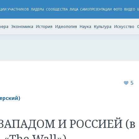
ЦИИ УЧАСТНИКОВ
ЛИДЕРЫ
CООБЩЕСТВА
ЛИЦА
САМОПРЕЗЕНТАЦИИ
ФОТО
ВИДЕО
фера
Экономика
История
Идеология
Наука
Культура
Искусство
5
ерский)
ЗАПАДОМ И РОССИЕЙ (в
 «The Wall»)