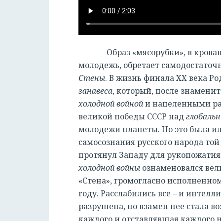
Образ «мясорубки», в крова
молодежь, обретает самодостаточ
Стены
. В жизнь финала XX века Р
занавеса
, который, после знаменит
холодной войной
и нацеленными ра
великой победы СССР над
глобаль
молодежи планеты. Но это была ил
самосознания русского народа той
протянул Западу для рукопожатия.
холодной войны
ознаменовался вели
«Стена», громогласно исполненно
году. Расслабились все – и интел
разрушена, но взамен нее стала в
каждого и отставлявшая каждого н