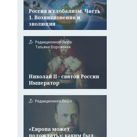
Россия и глобализм. Часть
1. Возникновение и
эволюция
Редакционное бюро
Татьяна Боровская
Николай II - святой России
Император
Редакционное бюро
«Европа может
подождать»: каким был