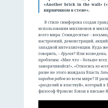
«Another brick in the wall» 
кирпичиком в стене».
В стиле симфорока создан гран
использования миллионов и милл
всего мира. Семидесятые – восьми
настроений, демонстраций, акций 
западной интеллигенции. Куда же
говорить, –
другая
? Или возведена,
проблемы: «Мне что – больше всех 
заморачивайся!», «Относись
ко все
разве не этого жаждала Власть
Зап
народов-рабов
во всем мире? И раз
«разделяй и властвуй», который в 
философ Фрэнсис Бэкон в письме Я