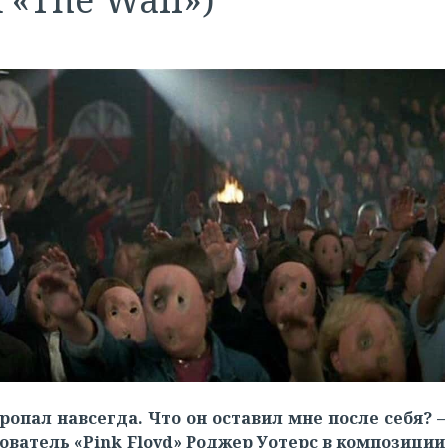
ропал навсегда. Что он оставил мне после себя? –
ватель «Pink Floyd» Роджер Уотерс в композиции