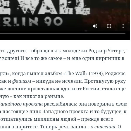
 другого, – обращался к молодежи Роджер Уотерс, –
 вошел! И все то же самое – и еще один кирпичик в
, когда вышел альбом «The Wall» (1979), Роджерс
 как и
фашизм
– никуда не исчезли. Протянутую руку
даже внешне пролегавшая вдали от России, стала еще
ную – как никогда раньше.
Западного проекта
расслабилась: она поверила в свою
а настоящее лицо Западного проекта и то будущее, к
о отшатнулись миллионы людей – прежде всего
 шла о паритете. Теперь речь зашла –
о спасении
. О