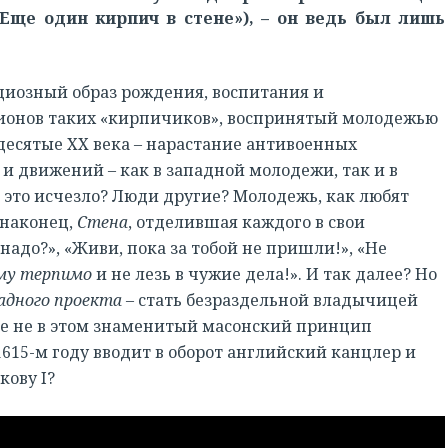
(«Еще один кирпич в стене»), – он ведь был лишь
диозный образ рождения, воспитания и
ионов таких «кирпичиков», воспринятый молодежью
десятые ХХ века – нарастание антивоенных
и движений – как в западной молодежи, так и в
 это исчезло? Люди другие? Молодежь, как любят
 наконец,
Стена
, отделившая каждого в свои
надо?», «Живи, пока за тобой не пришли!», «Не
му терпимо
и не лезь в чужие дела!». И так далее? Но
адного проекта
– стать безраздельной владычицей
ве не в этом знаменитый масонский принцип
1615-м году вводит в оборот английский канцлер и
кову I?