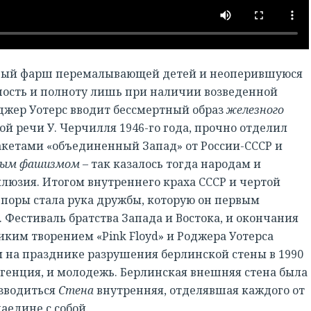
вый фарш перемалывающей детей и неоперившуюся
ность и полноту лишь при наличии возведенной
оджер Уотерс вводит бессмертный образ
железного
ой речи У. Черчилля 1946-го года, прочно отделил
кетами «объединенный Запад» от России-СССР и
ным фашизмом
– так казалось тогда народам и
люзия. Итогом внутреннего краха СССР и чертой
 поры стала рука дружбы, которую он первым
 Фестиваль братства Запада и Востока, и окончания
ким творением «Pink Floyd» и Роджера Уотерса
м на празднике разрушения берлинской стены в 1990
лигенция, и молодежь. Берлинская внешняя стена была
озводиться
Стена
внутренняя, отделявшая каждого от
аедине с собой.