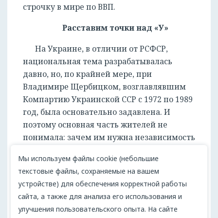
строчку в мире по ВВП.
Расставим точки над «У»
На Украине, в отличии от РСФСР,
национальная тема разрабатывалась
давно, но, по крайней мере, при
Владимире Щербицком, возглавлявшим
Компартию Украинской ССР с 1972 по 1989
год, была основательно задавлена. И
поэтому основная часть жителей не
понимала: зачем им нужна независимость
от Москвы? И вдруг сразу после
Мы используем файлы cookie (небольшие
беловежских соглашений начались
текстовые файлы, сохраняемые на вашем
украинско-русские разборки по поводу
устройстве) для обеспечения корректной работы
Крыма, флота и многого другого. Украина
сайта, а также для анализа его использования и
стала искать способы вхождения в
улучшения пользовательского опыта. На сайте
альтернативные СНГ европейские