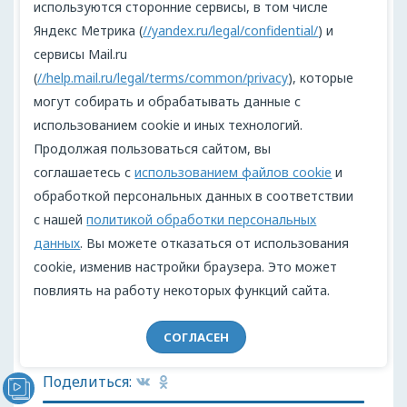
используются сторонние сервисы, в том числе
После Второй мировой войны и разгрома
Яндекс Метрика (
//yandex.ru/legal/confidential/
) и
фашизма европейское сознание на время
сервисы Mail.ru
стало лишь осторожней в действиях и
(
//help.mail.ru/legal/terms/common/privacy
), которые
политических заявлениях. Но поколение
могут собирать и обрабатывать данные с
Эриха Керна, которое понятие «война»
использованием cookie и иных технологий.
ассоциировало отнюдь не с компьютерной
Продолжая пользоваться сайтом, вы
игрой, навсегда ушло. Ему на смену
соглашаетесь с
использованием файлов cookie
и
пришли два новых поколения, не
обработкой персональных данных в соответствии
исключающих для себя возможность
с нашей
политикой обработки персональных
встать на те же грабли.
данных
. Вы можете отказаться от использования
cookie, изменив настройки браузера. Это может
1. Эрих Керн. Пляска смерти.
повлиять на работу некоторых функций сайта.
Воспоминания унтерштурмфюрера СС,
1941–1945 // М., Центрполиграф, 2007.
СОГЛАСЕН
Редакционное бюро
Поделиться:
Видеообращение директора Проекта "МЫ" Анжелики
Перовой (Войкиной)