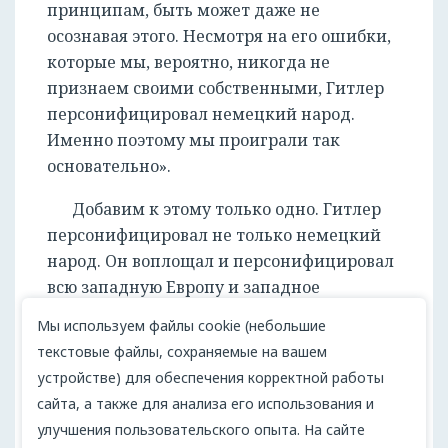
принципам, быть может даже не
осознавая этого. Несмотря на его ошибки,
которые мы, вероятно, никогда не
признаем своими собственными, Гитлер
персонифицировал немецкий народ.
Именно поэтому мы проиграли так
основательно».
Добавим к этому только одно. Гитлер
персонифицировал не только немецкий
народ. Он воплощал и персонифицировал
всю западную Европу и западное
сознание, совсем не изменившееся после
Мы используем файлы cookie (небольшие
разгрома фашизма в его стране. В 1930-е
текстовые файлы, сохраняемые на вашем
годы в Европе не было ни одной страны,
устройстве) для обеспечения корректной работы
которая не руководствовалась бы расово-
сайта, а также для анализа его использования и
нацистскими принципами и не имела бы
улучшения пользовательского опыта. На сайте
фашистской партии со своим лидером.